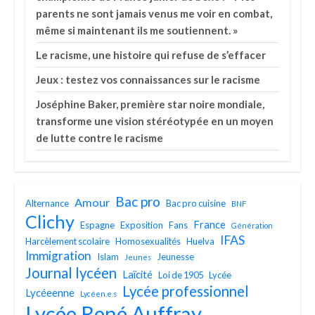
parents ne sont jamais venus me voir en combat,
même si maintenant ils me soutiennent. »
Le racisme, une histoire qui refuse de s’effacer
Jeux : testez vos connaissances sur le racisme
Joséphine Baker, première star noire mondiale,
transforme une vision stéréotypée en un moyen
de lutte contre le racisme
Bac pro
Amour
Alternance
Bac pro cuisine
BNF
Clichy
France
Espagne
Exposition
Fans
Génération
IFAS
Harcèlement scolaire
Homosexualités
Huelva
Immigration
Islam
Jeunesse
Jeunes
Journal lycéen
Laïcité
Loi de 1905
Lycée
Lycée professionnel
Lycéeenne
Lycéen.e.s
Lycée René Auffray