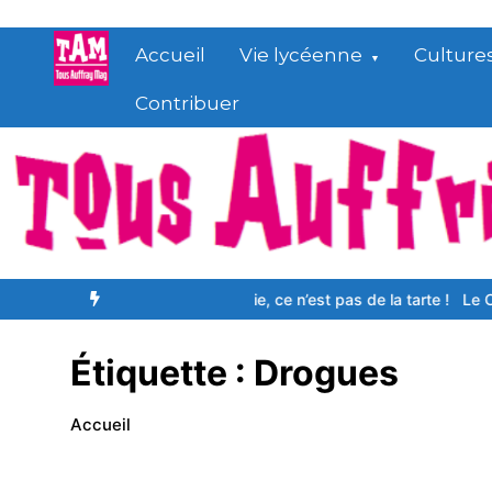
Aller
au
Accueil
Vie lycéenne
Culture
contenu
Contribuer
rеlіgіоnѕ ?
La pâtisserie, ce n’est pas de la tarte !
Le CBD, l’alime
Étiquette :
Drogues
Accueil