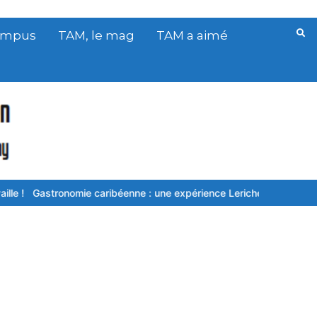
Campus
TAM, le mag
TAM a aimé
ronomie caribéenne : une expérience Leriche en saveurs et en appr