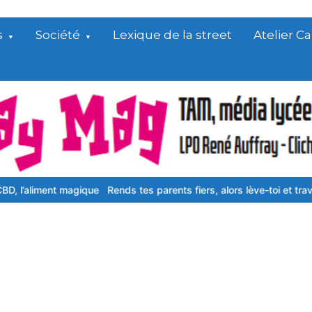
s
Société
Lexique de la street
Atelier 
nt magique
Rends tes parents fiers, alors lève-toi et travaille !
Gast