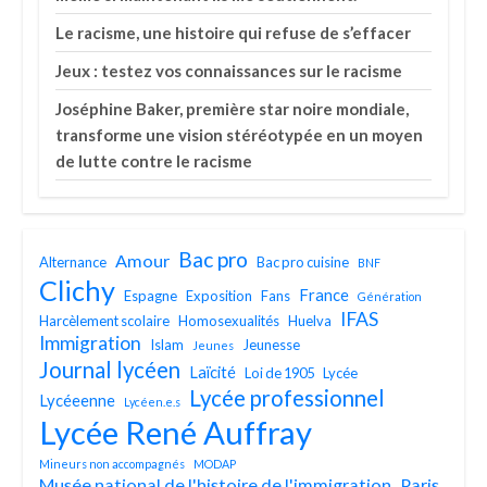
Le racisme, une histoire qui refuse de s’effacer
Jeux : testez vos connaissances sur le racisme
Joséphine Baker, première star noire mondiale,
transforme une vision stéréotypée en un moyen
de lutte contre le racisme
Bac pro
Amour
Alternance
Bac pro cuisine
BNF
Clichy
France
Espagne
Exposition
Fans
Génération
IFAS
Harcèlement scolaire
Homosexualités
Huelva
Immigration
Islam
Jeunesse
Jeunes
Journal lycéen
Laïcité
Loi de 1905
Lycée
Lycée professionnel
Lycéeenne
Lycéen.e.s
Lycée René Auffray
Mineurs non accompagnés
MODAP
Musée national de l'histoire de l'immigration
Paris