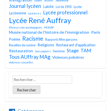
Islam
Jeunesse
Jeunes
Journal lycéen
Laïcité
Loi de 1905
Lycée
Lycée professionnel
Lycéeenne
Lycéen.e.s
Lycée René Auffray
Mineurs non accompagnés
MODAP
Musée national de l'histoire de l'immigration
Paris
Racisme
Poème
Rapports filles garçons
Religions
Restaurant d'application
Recettes de cuisine
TAM
Stage
Restauration
Sexisme
Sans papiers
Tous AUffray MAg
Violences policières
violences sexuelles