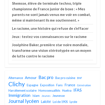
Shemsse, élève de terminale techno, triple
championne de France junior de boxe : « Mes
parents ne sont jamais venus me voir en combat,
même si maintenant ils me soutiennent. »
Le racisme, une histoire qui refuse de s’effacer
Jeux : testez vos connaissances sur le racisme
Joséphine Baker, première star noire mondiale,
transforme une vision stéréotypée en un moyen
de lutte contre le racisme
Bac pro
Amour
Alternance
Bac pro cuisine
BNF
Clichy
France
Espagne
Exposition
Fans
Génération
IFAS
Harcèlement scolaire
Homosexualités
Huelva
Immigration
Islam
Jeunesse
Jeunes
Journal lycéen
Laïcité
Loi de 1905
Lycée