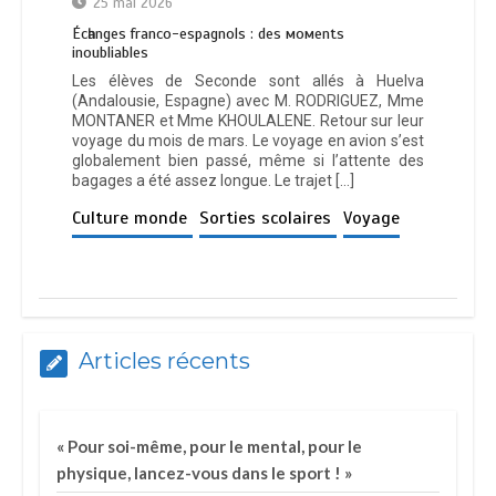
25 mai 2026
Éсһаngеѕ frаnсо-еѕраgnоlѕ : dеѕ момеntѕ
іnоublіаblеѕ
Les élèves de Seconde sont allés à Huelva
(Andalousie, Espagne) avec M. RODRIGUEZ, Mme
MONTANER et Mme KHOULALENE. Retour sur leur
voyage du mois de mars. Le voyage en avion s’est
globalement bien passé, même si l’attente des
bagages a été assez longue. Le trajet […]
Culture monde
Sorties scolaires
Voyage
Articles récents
« Pour soi-même, pour le mental, pour le
physique, lancez-vous dans le sport ! »