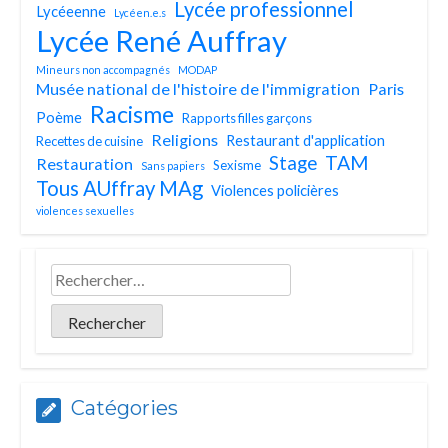
Lycée professionnel
Lycéeenne
Lycéen.e.s
Lycée René Auffray
Mineurs non accompagnés
MODAP
Musée national de l'histoire de l'immigration
Paris
Racisme
Poème
Rapports filles garçons
Religions
Restaurant d'application
Recettes de cuisine
TAM
Stage
Restauration
Sexisme
Sans papiers
Tous AUffray MAg
Violences policières
violences sexuelles
Catégories