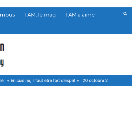
Campus
TAM, le mag
TAM a aimé
cuisine, il faut être fort d’esprit »
20 octobre 2025, une tornade dan