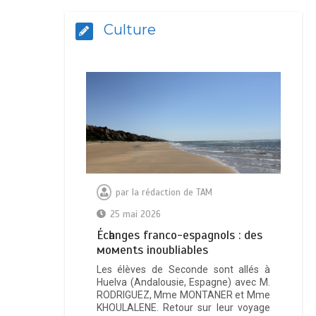
Culture
par
la rédaction de TAM
25 mai 2026
Éсһаngеѕ frаnсо-еѕраgnоlѕ : dеѕ
момеntѕ іnоublіаblеѕ
Les élèves de Seconde sont allés à
Huelva (Andalousie, Espagne) avec M.
RODRIGUEZ, Mme MONTANER et Mme
KHOULALENE. Retour sur leur voyage