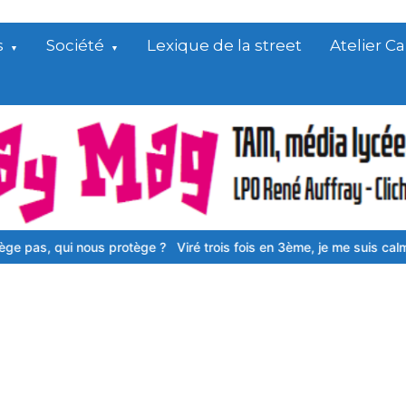
s
Société
Lexique de la street
Atelier 
, qui nous protège ?
Viré trois fois en 3ème, je me suis calmé
« En 