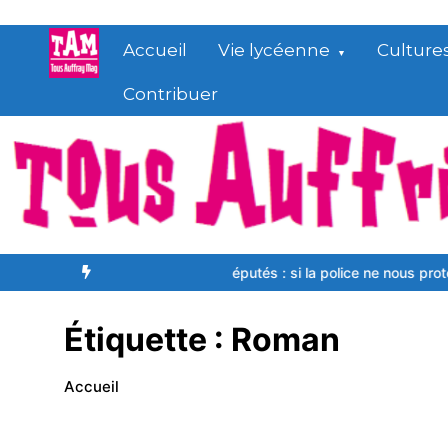
Aller
au
Accueil
Vie lycéenne
Culture
contenu
Contribuer
ur le racisme
Lettre aux députés : si la police ne nous protège pas
Étiquette :
Roman
Accueil