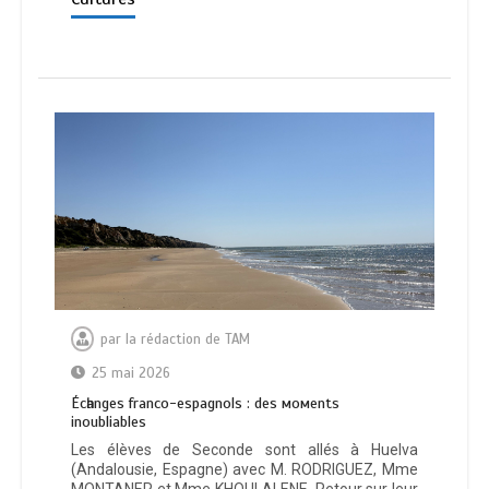
par
la rédaction de TAM
25 mai 2026
Éсһаngеѕ frаnсо-еѕраgnоlѕ : dеѕ момеntѕ
іnоublіаblеѕ
Les élèves de Seconde sont allés à Huelva
(Andalousie, Espagne) avec M. RODRIGUEZ, Mme
MONTANER et Mme KHOULALENE. Retour sur leur