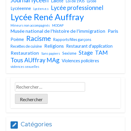
Journal lycéen
Laïcité
Loi de 1905
Lycée
Lycée professionnel
Lycéeenne
Lycéen.e.s
Lycée René Auffray
Mineurs non accompagnés
MODAP
Musée national de l'histoire de l'immigration
Paris
Racisme
Poème
Rapports filles garçons
Religions
Restaurant d'application
Recettes de cuisine
TAM
Stage
Restauration
Sexisme
Sans papiers
Tous AUffray MAg
Violences policières
violences sexuelles
Catégories