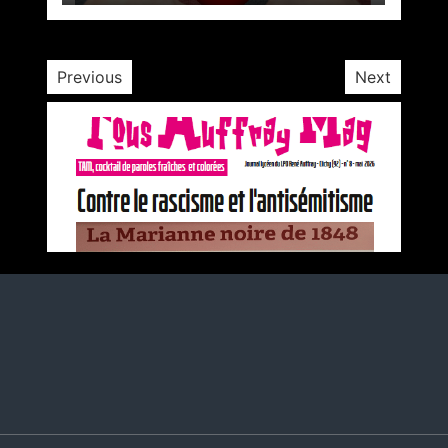
1 minute
3 ans
Previous
Next