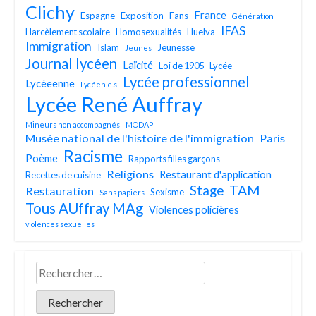
Clichy
France
Espagne
Exposition
Fans
Génération
IFAS
Harcèlement scolaire
Homosexualités
Huelva
Immigration
Islam
Jeunesse
Jeunes
Journal lycéen
Laïcité
Loi de 1905
Lycée
Lycée professionnel
Lycéeenne
Lycéen.e.s
Lycée René Auffray
Mineurs non accompagnés
MODAP
Musée national de l'histoire de l'immigration
Paris
Racisme
Poème
Rapports filles garçons
Religions
Restaurant d'application
Recettes de cuisine
TAM
Stage
Restauration
Sexisme
Sans papiers
Tous AUffray MAg
Violences policières
violences sexuelles