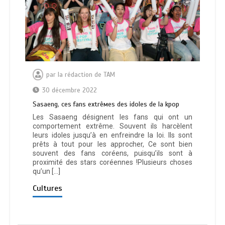
par
la rédaction de TAM
30 décembre 2022
Ѕаѕаеng, сеѕ fаnѕ ехtrêмеѕ dеѕ іdоlеѕ dе lа kрор
Les Sasaeng désignent les fans qui ont un
comportement extrême. Souvent ils harcèlent
leurs idoles jusqu’à en enfreindre la loi. Ils sont
prêts à tout pour les approcher, Ce sont bien
souvent des fans coréens, puisqu’ils sont à
proximité des stars coréennes !Plusieurs choses
qu’un […]
Cultures