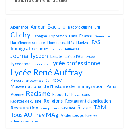
de lutte contre le racisme
Bac pro
Amour
Alternance
Bac pro cuisine
BNF
Clichy
France
Espagne
Exposition
Fans
Génération
IFAS
Harcèlement scolaire
Homosexualités
Huelva
Immigration
Islam
Jeunesse
Jeunes
Journal lycéen
Laïcité
Loi de 1905
Lycée
Lycée professionnel
Lycéeenne
Lycéen.e.s
Lycée René Auffray
Mineurs non accompagnés
MODAP
Musée national de l'histoire de l'immigration
Paris
Racisme
Poème
Rapports filles garçons
Religions
Restaurant d'application
Recettes de cuisine
TAM
Stage
Restauration
Sexisme
Sans papiers
Tous AUffray MAg
Violences policières
violences sexuelles