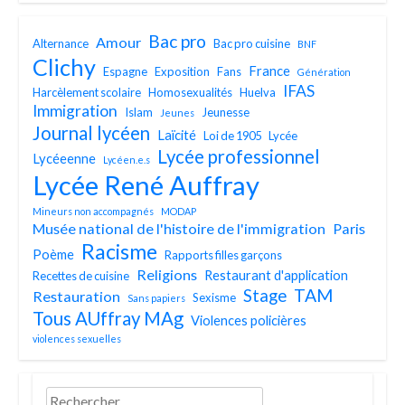
Bac pro
Amour
Alternance
Bac pro cuisine
BNF
Clichy
France
Espagne
Exposition
Fans
Génération
IFAS
Harcèlement scolaire
Homosexualités
Huelva
Immigration
Islam
Jeunesse
Jeunes
Journal lycéen
Laïcité
Loi de 1905
Lycée
Lycée professionnel
Lycéeenne
Lycéen.e.s
Lycée René Auffray
Mineurs non accompagnés
MODAP
Musée national de l'histoire de l'immigration
Paris
Racisme
Poème
Rapports filles garçons
Religions
Restaurant d'application
Recettes de cuisine
TAM
Stage
Restauration
Sexisme
Sans papiers
Tous AUffray MAg
Violences policières
violences sexuelles