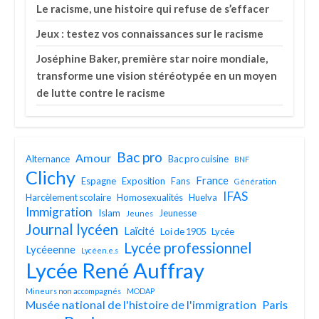
Le racisme, une histoire qui refuse de s’effacer
Jeux : testez vos connaissances sur le racisme
Joséphine Baker, première star noire mondiale,
transforme une vision stéréotypée en un moyen
de lutte contre le racisme
Bac pro
Amour
Alternance
Bac pro cuisine
BNF
Clichy
France
Espagne
Exposition
Fans
Génération
IFAS
Harcèlement scolaire
Homosexualités
Huelva
Immigration
Islam
Jeunesse
Jeunes
Journal lycéen
Laïcité
Loi de 1905
Lycée
Lycée professionnel
Lycéeenne
Lycéen.e.s
Lycée René Auffray
Mineurs non accompagnés
MODAP
Musée national de l'histoire de l'immigration
Paris