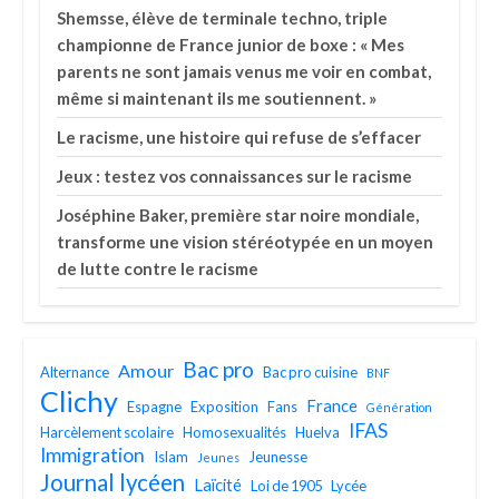
Shemsse, élève de terminale techno, triple
championne de France junior de boxe : « Mes
parents ne sont jamais venus me voir en combat,
même si maintenant ils me soutiennent. »
Le racisme, une histoire qui refuse de s’effacer
Jeux : testez vos connaissances sur le racisme
Joséphine Baker, première star noire mondiale,
transforme une vision stéréotypée en un moyen
de lutte contre le racisme
Bac pro
Amour
Alternance
Bac pro cuisine
BNF
Clichy
France
Espagne
Exposition
Fans
Génération
IFAS
Harcèlement scolaire
Homosexualités
Huelva
Immigration
Islam
Jeunesse
Jeunes
Journal lycéen
Laïcité
Loi de 1905
Lycée