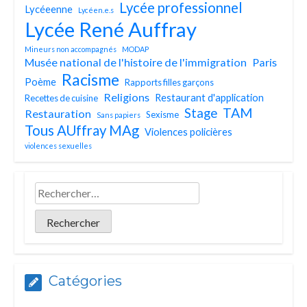
Lycée professionnel
Lycéeenne
Lycéen.e.s
Lycée René Auffray
Mineurs non accompagnés
MODAP
Musée national de l'histoire de l'immigration
Paris
Racisme
Poème
Rapports filles garçons
Religions
Restaurant d'application
Recettes de cuisine
TAM
Stage
Restauration
Sexisme
Sans papiers
Tous AUffray MAg
Violences policières
violences sexuelles
Catégories