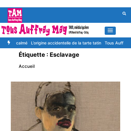
Aller
au
contenu
uis calmé
L’origine accidentelle de la tarte tatin
Tous Auffray Mag,
Étiquette :
Esclavage
Accueil