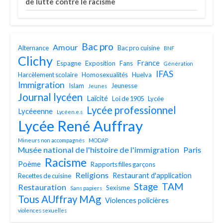
de lutte contre le racisme
Bac pro
Amour
Alternance
Bac pro cuisine
BNF
Clichy
France
Espagne
Exposition
Fans
Génération
IFAS
Harcèlement scolaire
Homosexualités
Huelva
Immigration
Islam
Jeunesse
Jeunes
Journal lycéen
Laïcité
Loi de 1905
Lycée
Lycée professionnel
Lycéeenne
Lycéen.e.s
Lycée René Auffray
Mineurs non accompagnés
MODAP
Musée national de l'histoire de l'immigration
Paris
Racisme
Poème
Rapports filles garçons
Religions
Restaurant d'application
Recettes de cuisine
TAM
Stage
Restauration
Sexisme
Sans papiers
Tous AUffray MAg
Violences policières
violences sexuelles