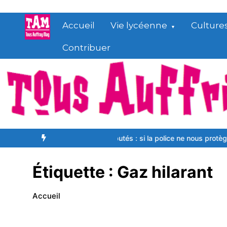
Aller
au
Accueil
Vie lycéenne
Culture
contenu
Contribuer
yer !
Lettre aux députés : si la police ne nous protège pas, qui nou
Étiquette :
Gaz hilarant
Accueil