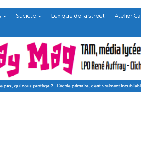
s
Société
Lexique de la street
Atelier 
s protège ?
L’école primaire, c’est vraiment inoubliable
Dans les an