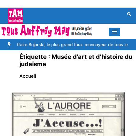
Aller
au
contenu
e Bojarski, le plus grand faux-monnayeur de tous les temps
De la Ga
Étiquette :
Musée d’art et d’histoire du
judaïsme
Accueil