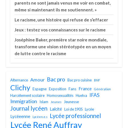
parents ne sont jamais venus me voir en combat,
même si maintenant ils me soutiennent. »
Le racisme, une histoire qui refuse de s’effacer
Jeux : testez vos connaissances sur le racisme
Joséphine Baker, première star noire mondiale,
transforme une vision stéréotypée en un moyen
de lutte contre le racisme
Bac pro
Amour
Alternance
Bac pro cuisine
BNF
Clichy
France
Espagne
Exposition
Fans
Génération
IFAS
Harcèlement scolaire
Homosexualités
Huelva
Immigration
Islam
Jeunesse
Jeunes
Journal lycéen
Laïcité
Loi de 1905
Lycée
Lycée professionnel
Lycéeenne
Lycéen.e.s
Lycée René Auffray