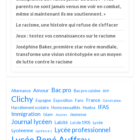
parents ne sont jamais venus me voir en combat,
même si maintenant ils me soutiennent. »
Le racisme, une histoire qui refuse de s’effacer
Jeux : testez vos connaissances sur le racisme
Joséphine Baker, première star noire mondiale,
transforme une vision stéréotypée en un moyen
de lutte contre le racisme
Bac pro
Amour
Alternance
Bac pro cuisine
BNF
Clichy
France
Espagne
Exposition
Fans
Génération
IFAS
Harcèlement scolaire
Homosexualités
Huelva
Immigration
Islam
Jeunesse
Jeunes
Journal lycéen
Laïcité
Loi de 1905
Lycée
Lycée professionnel
Lycéeenne
Lycéen.e.s
Lycée René Auffray