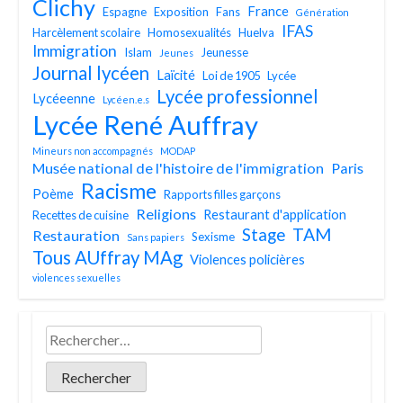
Clichy
France
Espagne
Exposition
Fans
Génération
IFAS
Harcèlement scolaire
Homosexualités
Huelva
Immigration
Islam
Jeunesse
Jeunes
Journal lycéen
Laïcité
Loi de 1905
Lycée
Lycée professionnel
Lycéeenne
Lycéen.e.s
Lycée René Auffray
Mineurs non accompagnés
MODAP
Musée national de l'histoire de l'immigration
Paris
Racisme
Poème
Rapports filles garçons
Religions
Restaurant d'application
Recettes de cuisine
TAM
Stage
Restauration
Sexisme
Sans papiers
Tous AUffray MAg
Violences policières
violences sexuelles