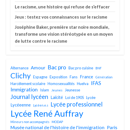
Le racisme, une histoire qui refuse de s’effacer
Jeux : testez vos connaissances sur le racisme
Joséphine Baker, première star noire mondiale,
transforme une vision stéréotypée en un moyen
de lutte contre le racisme
Bac pro
Amour
Alternance
Bac pro cuisine
BNF
Clichy
France
Espagne
Exposition
Fans
Génération
IFAS
Harcèlement scolaire
Homosexualités
Huelva
Immigration
Islam
Jeunesse
Jeunes
Journal lycéen
Laïcité
Loi de 1905
Lycée
Lycée professionnel
Lycéeenne
Lycéen.e.s
Lycée René Auffray
Mineurs non accompagnés
MODAP
Musée national de l'histoire de l'immigration
Paris