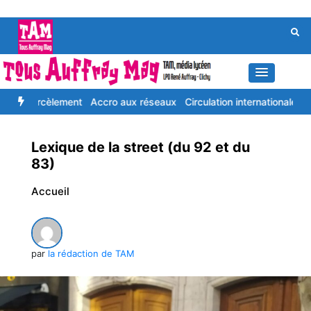
Aller
au
contenu
cèlement
Ассrо аuх réѕеаuх
Circulation internationale d’enfant de
Lexique de la street (du 92 et du
83)
Accueil
par
la rédaction de TAM