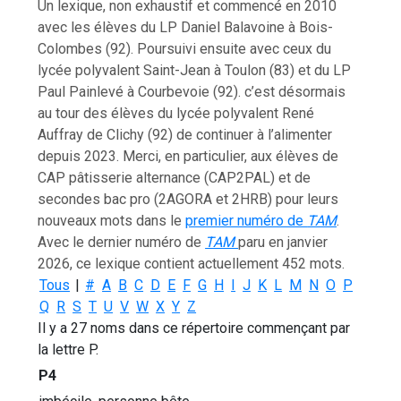
Un lexique, non exhaustif et commencé en 2010
avec les élèves du LP Daniel Balavoine à Bois-
Colombes (92). Poursuivi ensuite avec ceux du
lycée polyvalent Saint-Jean à Toulon (83) et du LP
Paul Painlevé à Courbevoie (92). c’est désormais
au tour des élèves du lycée polyvalent René
Auffray de Clichy (92) de continuer à l’alimenter
depuis 2023. Merci, en particulier, aux élèves de
CAP pâtisserie alternance (CAP2PAL) et de
secondes bac pro (2AGORA et 2HRB) pour leurs
nouveaux mots dans le
premier numéro de
TAM
.
Avec le dernier numéro de
TAM
paru en janvier
2026, ce lexique contient actuellement 452 mots.
Tous
|
#
A
B
C
D
E
F
G
H
I
J
K
L
M
N
O
P
Q
R
S
T
U
V
W
X
Y
Z
Il y a 27 noms dans ce répertoire commençant par
la lettre P.
P4