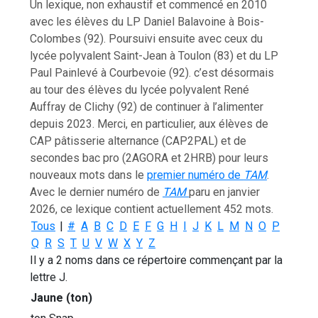
Un lexique, non exhaustif et commencé en 2010
avec les élèves du LP Daniel Balavoine à Bois-
Colombes (92). Poursuivi ensuite avec ceux du
lycée polyvalent Saint-Jean à Toulon (83) et du LP
Paul Painlevé à Courbevoie (92). c’est désormais
au tour des élèves du lycée polyvalent René
Auffray de Clichy (92) de continuer à l’alimenter
depuis 2023. Merci, en particulier, aux élèves de
CAP pâtisserie alternance (CAP2PAL) et de
secondes bac pro (2AGORA et 2HRB) pour leurs
nouveaux mots dans le
premier numéro de
TAM
.
Avec le dernier numéro de
TAM
paru en janvier
2026, ce lexique contient actuellement 452 mots.
Tous
|
#
A
B
C
D
E
F
G
H
I
J
K
L
M
N
O
P
Q
R
S
T
U
V
W
X
Y
Z
Il y a 2 noms dans ce répertoire commençant par la
lettre J.
Jaune (ton)