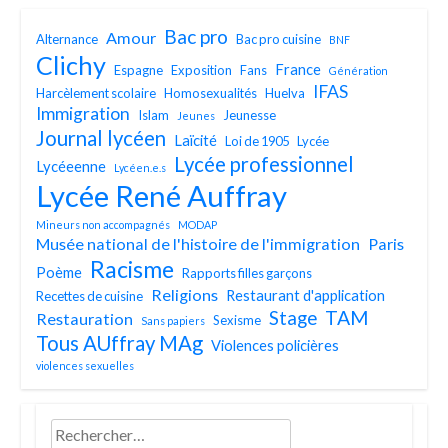
Bac pro
Amour
Alternance
Bac pro cuisine
BNF
Clichy
France
Espagne
Exposition
Fans
Génération
IFAS
Harcèlement scolaire
Homosexualités
Huelva
Immigration
Islam
Jeunesse
Jeunes
Journal lycéen
Laïcité
Loi de 1905
Lycée
Lycée professionnel
Lycéeenne
Lycéen.e.s
Lycée René Auffray
Mineurs non accompagnés
MODAP
Musée national de l'histoire de l'immigration
Paris
Racisme
Poème
Rapports filles garçons
Religions
Restaurant d'application
Recettes de cuisine
TAM
Stage
Restauration
Sexisme
Sans papiers
Tous AUffray MAg
Violences policières
violences sexuelles