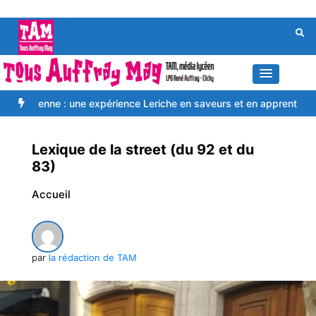
Aller
au
contenu
 : une expérience Leriche en saveurs et en apprentissage
Du harc
Lexique de la street (du 92 et du
83)
Accueil
par
la rédaction de TAM