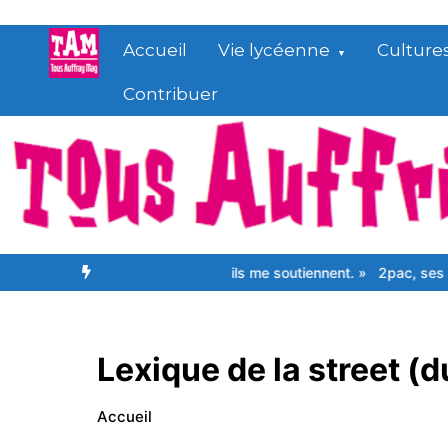
Aller
au
Accueil
Vie lycéenne
Culture
contenu
Contribuer
at, même si maintenant ils me soutiennent. »
2pac, ses paroles rés
Lexique de la street (d
Accueil