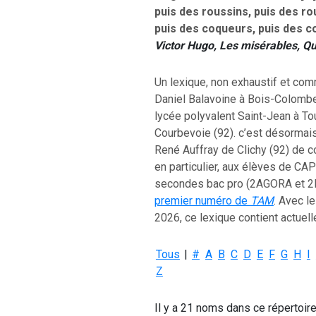
puis des roussins, puis des r
puis des coqueurs, puis des c
Victor Hugo,
Les misérables
, Q
Un lexique, non exhaustif et co
Daniel Balavoine à Bois-Colombe
lycée polyvalent Saint-Jean à To
Courbevoie (92). c’est désormais
René Auffray de Clichy (92) de co
en particulier, aux élèves de CA
secondes bac pro (2AGORA et 2H
premier numéro de
TAM
. Avec l
2026, ce lexique contient actuel
Tous
|
#
A
B
C
D
E
F
G
H
I
Z
Il y a 21 noms dans ce répertoir