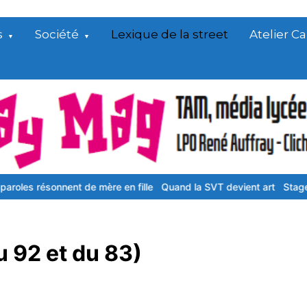
s
Société
Lexique de la street
Atelier 
onnent de mère en fille
Quand la SVT devient art
Stage de misère
u 92 et du 83)