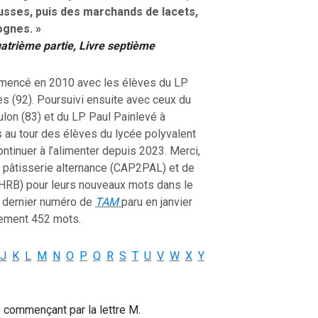
ousses, puis des marchands de lacets,
ognes. »
uatrième partie, Livre septième
mmencé en 2010 avec les élèves du LP
s (92). Poursuivi ensuite avec ceux du
ulon (83) et du LP Paul Painlevé à
 au tour des élèves du lycée polyvalent
ntinuer à l’alimenter depuis 2023. Merci,
P pâtisserie alternance (CAP2PAL) et de
RB) pour leurs nouveaux mots dans le
e dernier numéro de
TAM
paru en janvier
lement 452 mots.
J
K
L
M
N
O
P
Q
R
S
T
U
V
W
X
Y
e commençant par la lettre M.