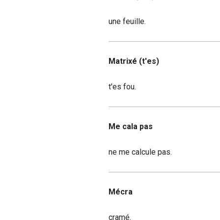
une feuille.
Matrixé (t'es)
t'es fou.
Me cala pas
ne me calcule pas.
Mécra
cramé.