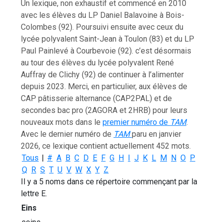
Un lexique, non exhaustif et commencé en 2010
avec les élèves du LP Daniel Balavoine à Bois-
Colombes (92). Poursuivi ensuite avec ceux du
lycée polyvalent Saint-Jean à Toulon (83) et du LP
Paul Painlevé à Courbevoie (92). c’est désormais
au tour des élèves du lycée polyvalent René
Auffray de Clichy (92) de continuer à l’alimenter
depuis 2023. Merci, en particulier, aux élèves de
CAP pâtisserie alternance (CAP2PAL) et de
secondes bac pro (2AGORA et 2HRB) pour leurs
nouveaux mots dans le
premier numéro de
TAM
.
Avec le dernier numéro de
TAM
paru en janvier
2026, ce lexique contient actuellement 452 mots.
Tous
|
#
A
B
C
D
E
F
G
H
I
J
K
L
M
N
O
P
Q
R
S
T
U
V
W
X
Y
Z
Il y a 5 noms dans ce répertoire commençant par la
lettre E.
Eins