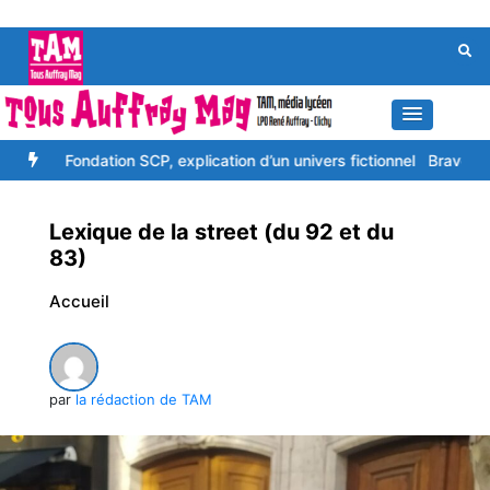
Aller
au
contenu
 Fondation SCP, explication d’un univers fictionnel
Bravo à toi, la j
Lexique de la street (du 92 et du
83)
Accueil
par
la rédaction de TAM