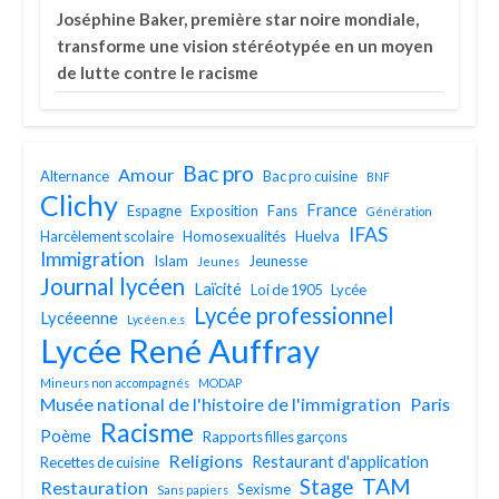
Joséphine Baker, première star noire mondiale,
transforme une vision stéréotypée en un moyen
de lutte contre le racisme
Bac pro
Amour
Alternance
Bac pro cuisine
BNF
Clichy
France
Espagne
Exposition
Fans
Génération
IFAS
Harcèlement scolaire
Homosexualités
Huelva
Immigration
Islam
Jeunesse
Jeunes
Journal lycéen
Laïcité
Loi de 1905
Lycée
Lycée professionnel
Lycéeenne
Lycéen.e.s
Lycée René Auffray
Mineurs non accompagnés
MODAP
Musée national de l'histoire de l'immigration
Paris
Racisme
Poème
Rapports filles garçons
Religions
Restaurant d'application
Recettes de cuisine
TAM
Stage
Restauration
Sexisme
Sans papiers