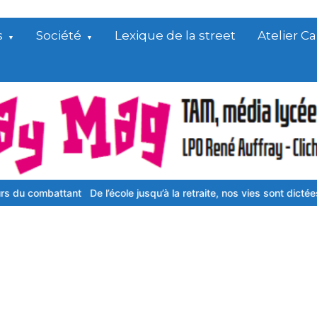
s
Société
Lexique de la street
Atelier 
t
De l’école jusqu’à la retraite, nos vies sont dictées à la lettre
Dans