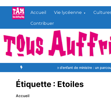
Aller
au
Accueil
Vie lycéenne
Culture
contenu
Contribuer
lation internationale d’enfant de ministre : un parcours du combattan
Étiquette :
Etoiles
Accueil