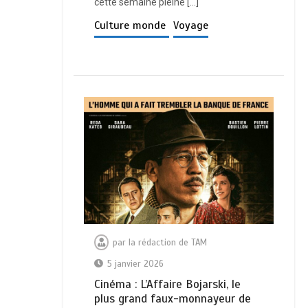
cette semaine pleine […]
Culture monde
Voyage
par
la rédaction de TAM
5 janvier 2026
Cinéma : L’Affaire Bojarski, le
plus grand faux-monnayeur de