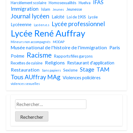
IFAS
Harcèlement scolaire
Homosexualités
Huelva
Immigration
Islam
Jeunesse
Jeunes
Journal lycéen
Laïcité
Loi de 1905
Lycée
Lycée professionnel
Lycéeenne
Lycéen.e.s
Lycée René Auffray
Mineurs non accompagnés
MODAP
Musée national de l'histoire de l'immigration
Paris
Racisme
Poème
Rapports filles garçons
Religions
Restaurant d'application
Recettes de cuisine
TAM
Stage
Restauration
Sexisme
Sans papiers
Tous AUffray MAg
Violences policières
violences sexuelles