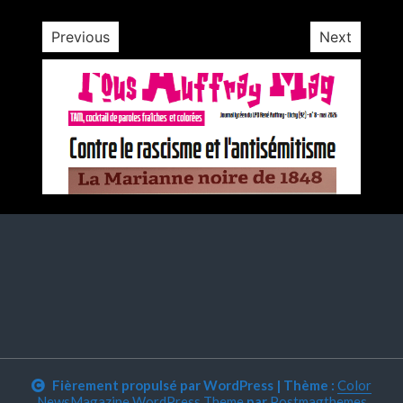
Previous
Next
Fièrement propulsé par WordPress
|
Thème :
Color
NewsMagazine WordPress Theme
par
Postmagthemes