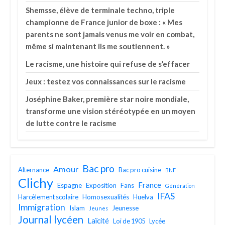
Shemsse, élève de terminale techno, triple
championne de France junior de boxe : « Mes
parents ne sont jamais venus me voir en combat,
même si maintenant ils me soutiennent. »
Le racisme, une histoire qui refuse de s’effacer
Jeux : testez vos connaissances sur le racisme
Joséphine Baker, première star noire mondiale,
transforme une vision stéréotypée en un moyen
de lutte contre le racisme
Bac pro
Amour
Alternance
Bac pro cuisine
BNF
Clichy
France
Espagne
Exposition
Fans
Génération
IFAS
Harcèlement scolaire
Homosexualités
Huelva
Immigration
Islam
Jeunesse
Jeunes
Journal lycéen
Laïcité
Loi de 1905
Lycée