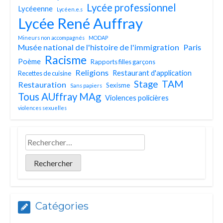
Lycée professionnel
Lycéeenne
Lycéen.e.s
Lycée René Auffray
Mineurs non accompagnés
MODAP
Musée national de l'histoire de l'immigration
Paris
Racisme
Poème
Rapports filles garçons
Religions
Restaurant d'application
Recettes de cuisine
TAM
Stage
Restauration
Sexisme
Sans papiers
Tous AUffray MAg
Violences policières
violences sexuelles
Catégories